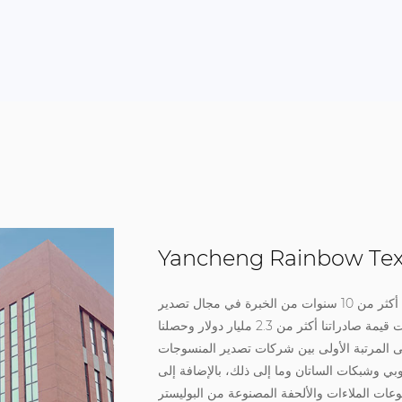
Yancheng Rainbow Textil
تأسست شركة في عام 2005، ولكن لدينا أكثر من 10 سنوات من الخبرة في مجال تصدير
المنسوجات. في السنة المالية 2008، بلغت قيمة صادراتنا أكثر من 2.3 مليار دولار وحصلنا
لمرتبة الأولى بين شركات تصدير المنسوجات Yancheng. نقوم بتصنيع وتقديم ملاءات
 وشبكات الساتان وما إلى ذلك، بالإضافة إلى
عات الملاءات والألحفة المصنوعة من البوليستر