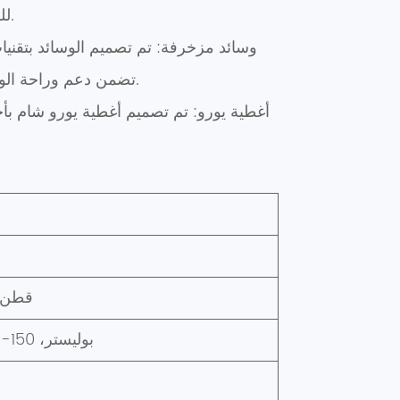
للفراش الإجمالي فحسب، بل تزيد أيضًا من راحة السرير، مما يجعلها خيارًا مثاليًا للاستخدام اليومي والديكور.
تضمن دعم وراحة الوسادة. لا تعد هاتان الوسادتان من المعالم المرئية فحسب، بل توفران أيضًا دعمًا وراحة إضافيين عند الحاجة.
100% قطن، 200 طن - 0
100% بوليستر، 150-300 جرامًا للمتر المربع