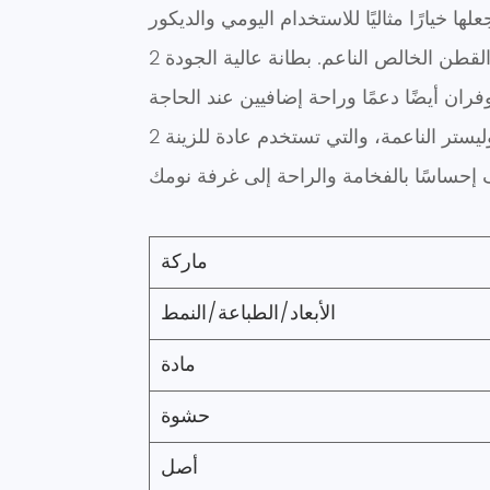
2 وسائد مزخرفة: تم تصميم الوسائد بتقنيات خياطة وطيات فريدة من نوعها، كما أن القماش مصنوع من القطن الخالص الناعم. بطانة عالية الجودة
2 أغطية يورو: تم تصميم أغطية يورو شام بأحجام كبيرة ومملوءة بنسيج قطني نقي عالي الجودة وألياف البوليستر الناعمة، والتي تستخدم عادة للزينة
ماركة
الأبعاد/الطباعة/النمط
مادة
حشوة
أصل