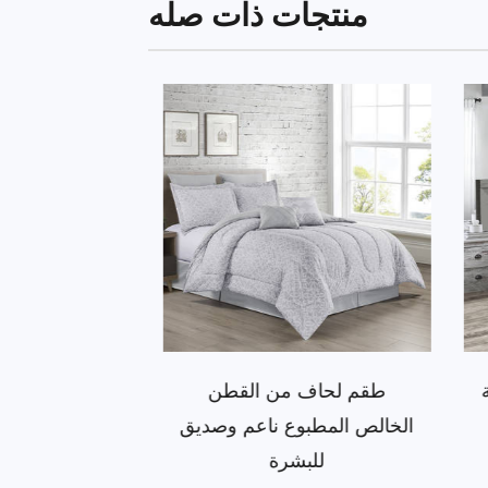
منتجات ذات صله
عة
طقم لحاف من القطن
أنماط مطبو
الخالص المطبوع ناعم وصديق
اللحاف ا
للبشرة