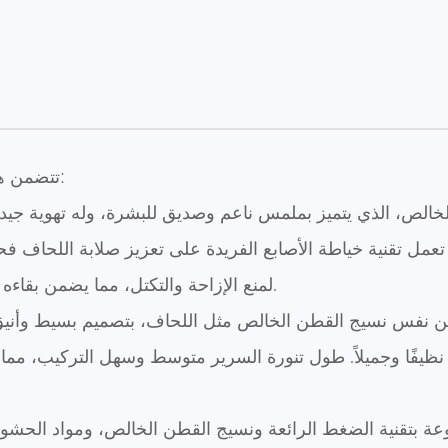
تتضمن هذه المجموعة عناصر الفراش الثمانية التالية:
الص، الذي يتميز بملمس ناعم وصديق للبشرة، وله تهوية جيدة
ا تعمل تقنية خياطة الأصابع الفريدة على تعزيز صلابة اللحاف ف
لمنع الإزاحة والتكتل، مما يضمن بقاءه رقيقًا ودافئًا حتى بعد الاستخدام طويل الأمد.
 من نفس نسيج القطن الخالص مثل اللحاف، بتصميم بسيط وأن
نظيفًا وجميلاً. طول تنورة السرير متوسط ​​وسهل التركيب، م